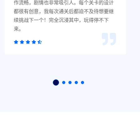
作流畅，剧情也非常吸引人。每个关卡的设计
都很有创意，我每次通关后都迫不及待想要继
续挑战下一个！完全沉浸其中，玩得停不下
来。