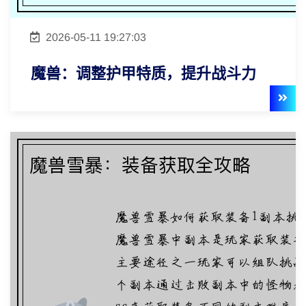
2026-05-11 19:27:03
魔兽：调整护甲特质，提升战斗力