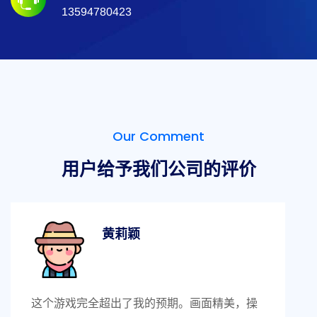
13594780423
Our Comment
用户给予我们公司的评价
黄莉颖
这个游戏完全超出了我的预期。画面精美，操