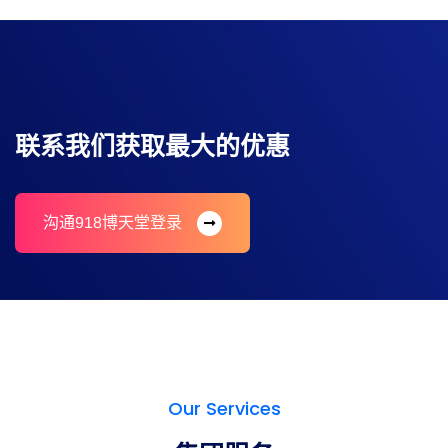
联系我们获取最大的优惠
沟通918博天堂登录
Our Services