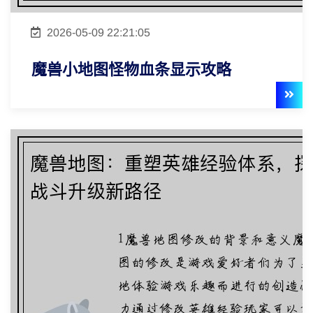
2026-05-09 22:21:05
魔兽小地图怪物血条显示攻略