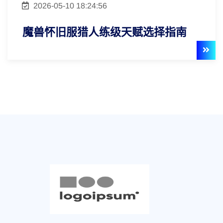
2026-05-10 18:24:56
魔兽怀旧服猎人练级天赋选择指南