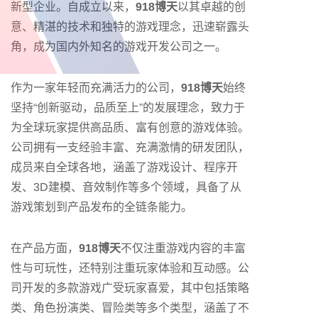
新型企业。自成立以来，
918博天
以其卓越的创
意、精湛的技术和独特的游戏理念，迅速崭露头
角，成为国内外知名的游戏开发公司之一。
作为一家年轻而充满活力的公司，
918博天
始终
坚持“创新驱动，品质至上”的发展理念，致力于
为全球玩家提供高品质、富有创意的游戏体验。
公司拥有一支经验丰富、充满激情的研发团队，
成员来自全球各地，涵盖了游戏设计、程序开
发、3D建模、音效制作等多个领域，具备了从
游戏策划到产品发布的全链条能力。
在产品方面，
918博天
不仅注重游戏内容的丰富
性与可玩性，还特别注重玩家体验和互动感。公
司开发的多款游戏广受玩家喜爱，其中包括策略
类、角色扮演类、冒险类等多个类型，涵盖了不