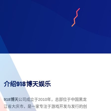
介绍918博天娱乐
918博天
公司成立于2010年，总部位于中国黑龙
江省大庆市，是一家专注于游戏开发与发行的创